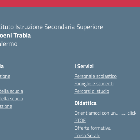
tituto Istruzione Secondaria Superiore
oeni Trabia
alermo
Visita la pagina iniziale della scuola
la
I Servizi
zione
Personale scolastico
Famiglie e studenti
della scuola
Percorsi di studio
della scuola
Didattica
azione
Orientiamoci con un……… click
PTOF
Offerta formativa
Corso Serale