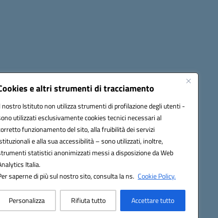
cessibilità
Note legali
Seguici su:
Cookies e altri strumenti di tracciamento
Il nostro Istituto non utilizza strumenti di profilazione degli utenti -
sono utilizzati esclusivamente cookies tecnici necessari al
03600r@pec.istruzione.it
corretto funzionamento del sito, alla fruibilità dei servizi
istituzionali e alla sua accessibilità – sono utilizzati, inoltre,
strumenti statistici anonimizzati messi a disposizione da Web
Analytics Italia.
Per saperne di più sul nostro sito, consulta la ns.
Cookie Policy.
Personalizza
Rifiuta tutto
Accettare tutto