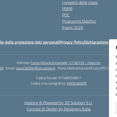
I progetti delle classi
PNRR
POC
Programmi Didattici
Esami 2026
e della protezione dati personali
Privacy Policy
Dichiarazione di ac
Indirizzo:
Corso Vittorio Emanuele, 27 90133 - Palermo
89
Email:
pais03600r@istruzione.it
Posta elettronica certificata (PEC):
pais
Codice fiscale: 97308550827
Codice meccanografico:
PAIS03600R
Hosting & Powered by 3D Solution S.r.l.
Concept & Design by Designers Italia