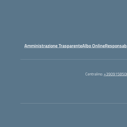
Amministrazione Trasparente
Albo Online
Responsabil
Centralino:
+390915850