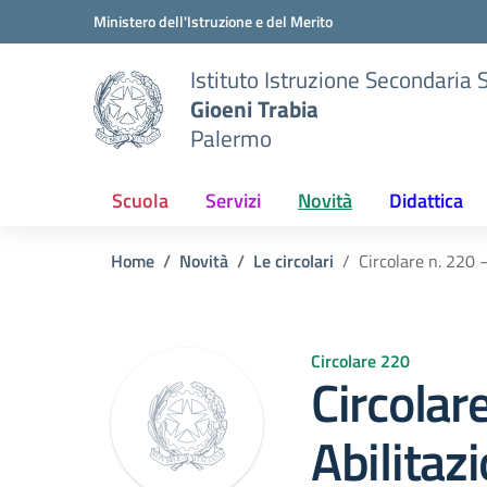
Vai ai contenuti
Vai al menu di navigazione
Vai al footer
Ministero dell'Istruzione e del Merito
Istituto Istruzione Secondaria 
Gioeni Trabia
Palermo
Scuola
Servizi
Novità
Didattica
Home
Novità
Le circolari
Circolare n. 220 
Circolare 220
Circolar
Abilitaz