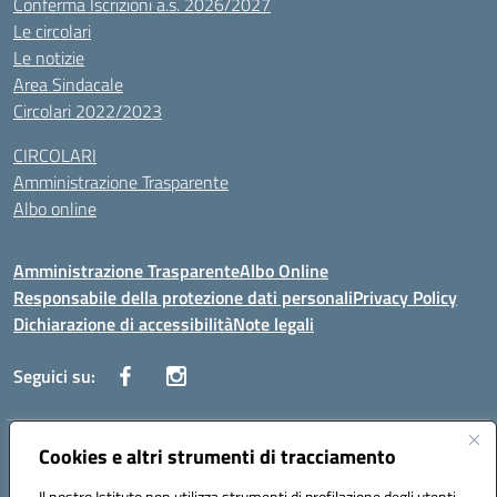
Conferma Iscrizioni a.s. 2026/2027
Le circolari
Le notizie
Area Sindacale
Circolari 2022/2023
CIRCOLARI
Amministrazione Trasparente
Albo online
Amministrazione Trasparente
Albo Online
Responsabile della protezione dati personali
Privacy Policy
Dichiarazione di accessibilità
Note legali
Seguici su:
Indirizzo:
Cookies e altri strumenti di tracciamento
Corso Vittorio Emanuele, 27 90133 - Palermo
Centralino:
+39091585089
Email:
pais03600r@istruzione.it
Il nostro Istituto non utilizza strumenti di profilazione degli utenti -