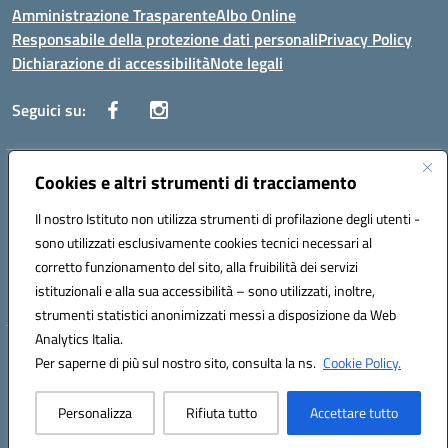
Amministrazione Trasparente
Albo Online
Responsabile della protezione dati personali
Privacy Policy
Dichiarazione di accessibilità
Note legali
Seguici su:
Indirizzo:
Cookies e altri strumenti di tracciamento
Corso Vittorio Emanuele, 27 90133 - Palermo
Centralino:
+39091585089
Email:
pais03600r@istruzione.it
Il nostro Istituto non utilizza strumenti di profilazione degli utenti -
Posta elettronica certificata (PEC):
pais03600r@pec.istruzione.it
sono utilizzati esclusivamente cookies tecnici necessari al
Codice fiscale: 97308550827
corretto funzionamento del sito, alla fruibilità dei servizi
Codice meccanografico:
PAIS03600R
istituzionali e alla sua accessibilità – sono utilizzati, inoltre,
strumenti statistici anonimizzati messi a disposizione da Web
Analytics Italia.
Hosting & Powered by 3D Solution S.r.l.
Per saperne di più sul nostro sito, consulta la ns.
Cookie Policy.
Concept & Design by Designers Italia
Personalizza
Rifiuta tutto
Accettare tutto