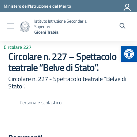
Vai ai contenuti
Vai al menu di navigazione
Vai al footer
Ministero dell'Istruzione e del Merito
Istituto Istruzione Secondaria
Superiore
Gioeni Trabia
Apr
Circolare 227
Circolare n. 227 – Spettacolo
teatrale “Belve di Stato”.
Circolare n. 227 - Spettacolo teatrale “Belve di
Stato”.
Personale scolastico