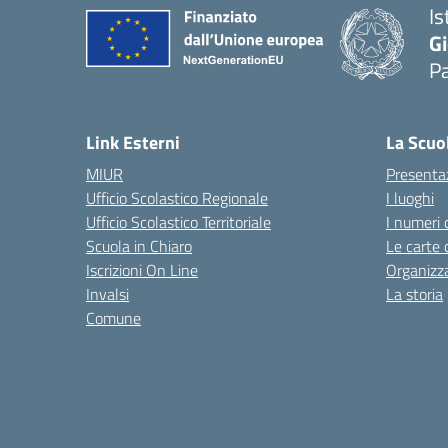
Is
Gi
P
— 
Link Esterni
La Scuo
MIUR
Presenta
Ufficio Scolastico Regionale
I luoghi
Ufficio Scolastico Territoriale
I numeri 
Scuola in Chiaro
Le carte 
Iscrizioni On Line
Organizz
Invalsi
La storia
Comune