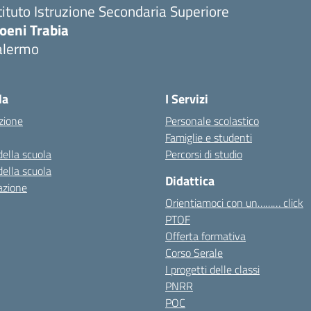
tituto Istruzione Secondaria Superiore
oeni Trabia
alermo
Visita la pagina iniziale della scuola
la
I Servizi
zione
Personale scolastico
Famiglie e studenti
della scuola
Percorsi di studio
della scuola
Didattica
azione
Orientiamoci con un……… click
PTOF
Offerta formativa
Corso Serale
I progetti delle classi
PNRR
POC