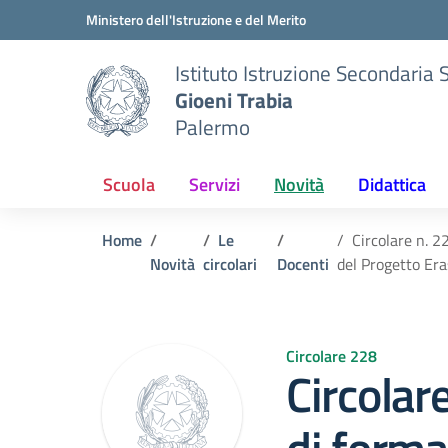
Vai ai contenuti
Vai al menu di navigazione
Vai al footer
Ministero dell'Istruzione e del Merito
Istituto Istruzione Secondaria 
Gioeni Trabia
Palermo
Scuola
Servizi
Novità
Didattica
Home
Le
Circolare n. 2
Novità
circolari
Docenti
del Progetto Er
Circolare 228
Circolar