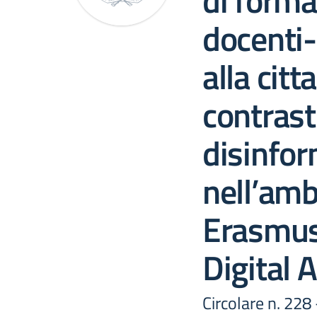
di forma
docenti-
alla citt
contrast
disinfo
nell’amb
Erasmus
Digital 
Circolare n. 228