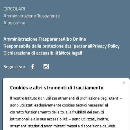
CIRCOLARI
Amministrazione Trasparente
Albo online
Amministrazione Trasparente
Albo Online
Responsabile della protezione dati personali
Privacy Policy
Dichiarazione di accessibilità
Note legali
Seguici su:
Indirizzo:
Cookies e altri strumenti di tracciamento
Corso Vittorio Emanuele, 27 90133 - Palermo
Centralino:
+39091585089
Email:
pais03600r@istruzione.it
Il nostro Istituto non utilizza strumenti di profilazione degli utenti -
Posta elettronica certificata (PEC):
pais03600r@pec.istruzione.it
sono utilizzati esclusivamente cookies tecnici necessari al
Codice fiscale: 97308550827
corretto funzionamento del sito, alla fruibilità dei servizi
Codice meccanografico:
PAIS03600R
istituzionali e alla sua accessibilità – sono utilizzati, inoltre,
strumenti statistici anonimizzati messi a disposizione da Web