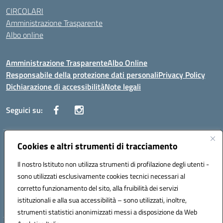
CIRCOLARI
Amministrazione Trasparente
Albo online
Amministrazione Trasparente
Albo Online
Responsabile della protezione dati personali
Privacy Policy
Dichiarazione di accessibilità
Note legali
Seguici su:
Indirizzo:
Cookies e altri strumenti di tracciamento
Corso Vittorio Emanuele, 27 90133 - Palermo
Centralino:
+39091585089
Email:
pais03600r@istruzione.it
Il nostro Istituto non utilizza strumenti di profilazione degli utenti -
Posta elettronica certificata (PEC):
pais03600r@pec.istruzione.it
sono utilizzati esclusivamente cookies tecnici necessari al
Codice fiscale: 97308550827
corretto funzionamento del sito, alla fruibilità dei servizi
Codice meccanografico:
PAIS03600R
istituzionali e alla sua accessibilità – sono utilizzati, inoltre,
strumenti statistici anonimizzati messi a disposizione da Web