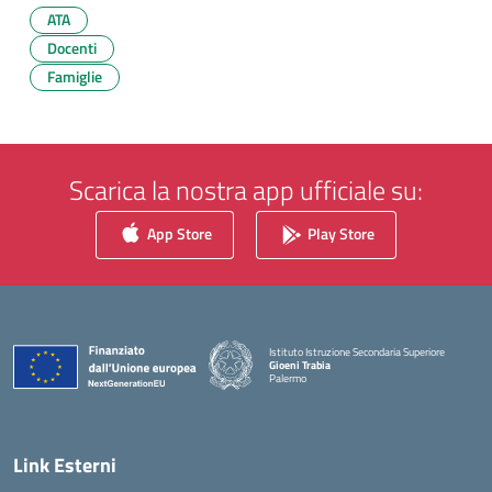
ATA
Docenti
Famiglie
Scarica la nostra app ufficiale su:
App Store
Play Store
Istituto Istruzione Secondaria Superiore
Gioeni Trabia
Palermo
— Visita la pagina iniziale della scuola
Link Esterni