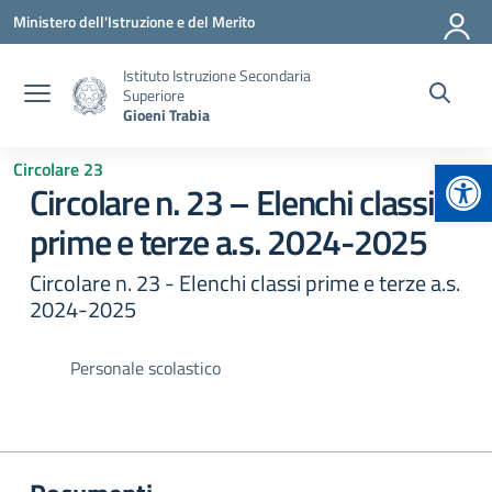
Vai ai contenuti
Vai al menu di navigazione
Vai al footer
Ministero dell'Istruzione e del Merito
Istituto Istruzione Secondaria
Superiore
Gioeni Trabia
Apr
Circolare 23
Circolare n. 23 – Elenchi classi
prime e terze a.s. 2024-2025
Circolare n. 23 - Elenchi classi prime e terze a.s.
2024-2025
Personale scolastico