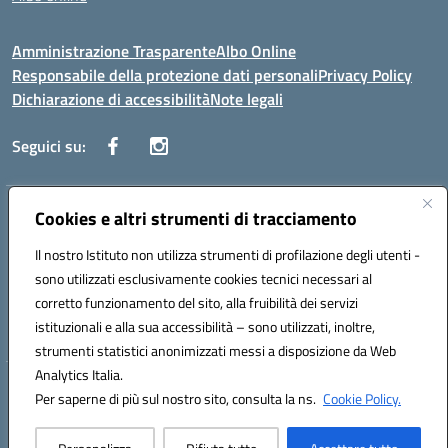
Amministrazione Trasparente
Albo Online
Responsabile della protezione dati personali
Privacy Policy
Dichiarazione di accessibilità
Note legali
Seguici su:
Indirizzo:
Cookies e altri strumenti di tracciamento
Corso Vittorio Emanuele, 27 90133 - Palermo
Centralino:
+39091585089
Email:
pais03600r@istruzione.it
Il nostro Istituto non utilizza strumenti di profilazione degli utenti -
Posta elettronica certificata (PEC):
pais03600r@pec.istruzione.it
sono utilizzati esclusivamente cookies tecnici necessari al
Codice fiscale: 97308550827
corretto funzionamento del sito, alla fruibilità dei servizi
Codice meccanografico:
PAIS03600R
istituzionali e alla sua accessibilità – sono utilizzati, inoltre,
strumenti statistici anonimizzati messi a disposizione da Web
Analytics Italia.
Hosting & Powered by 3D Solution S.r.l.
Per saperne di più sul nostro sito, consulta la ns.
Cookie Policy.
Concept & Design by Designers Italia