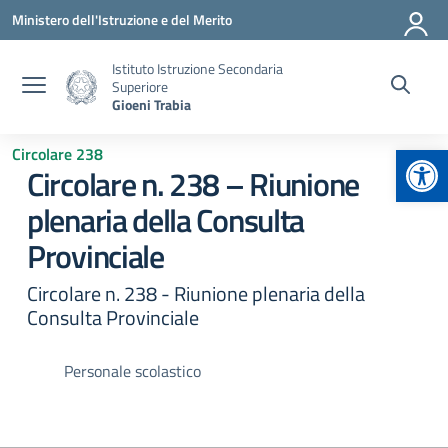
Vai ai contenuti
Vai al menu di navigazione
Vai al footer
Ministero dell'Istruzione e del Merito
Istituto Istruzione Secondaria
Superiore
Gioeni Trabia
Apr
Circolare 238
Circolare n. 238 – Riunione
plenaria della Consulta
Provinciale
Circolare n. 238 - Riunione plenaria della
Consulta Provinciale
Personale scolastico