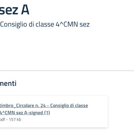
sez A
- Consiglio di classe 4^CMN sez
menti
timbro_Circolare n. 24 - Consiglio di classe
4^CMN sez A-signed (1)
pdf - 157 kb