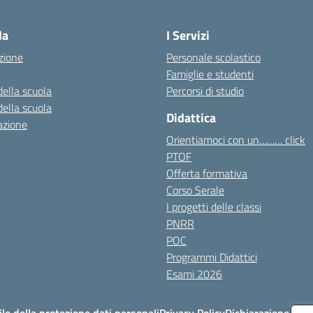
Visita la pagina iniziale della scuola
la
I Servizi
zione
Personale scolastico
Famiglie e studenti
della scuola
Percorsi di studio
della scuola
Didattica
azione
Orientiamoci con un……… click
PTOF
Offerta formativa
Corso Serale
I progetti delle classi
PNRR
POC
Programmi Didattici
Esami 2026