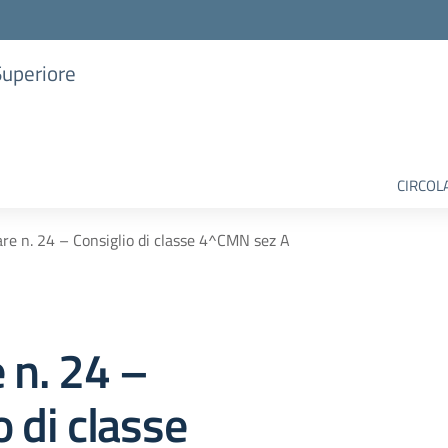
Superiore
CIRCOL
are n. 24 – Consiglio di classe 4^CMN sez A
e n. 24 –
o di classe