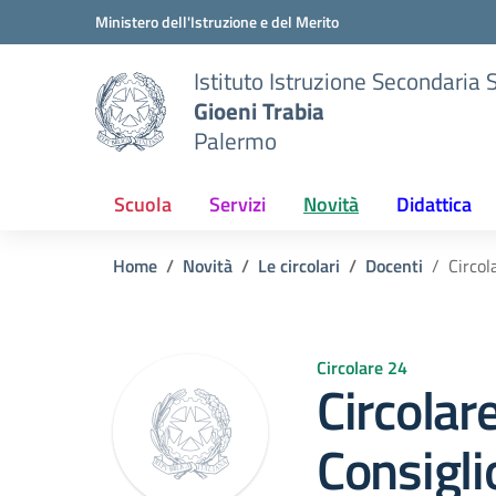
Vai ai contenuti
Vai al menu di navigazione
Vai al footer
Ministero dell'Istruzione e del Merito
Istituto Istruzione Secondaria 
Gioeni Trabia
Palermo
Scuola
Servizi
Novità
Didattica
Home
Novità
Le circolari
Docenti
Circol
Circolare 24
Circolar
Consigli