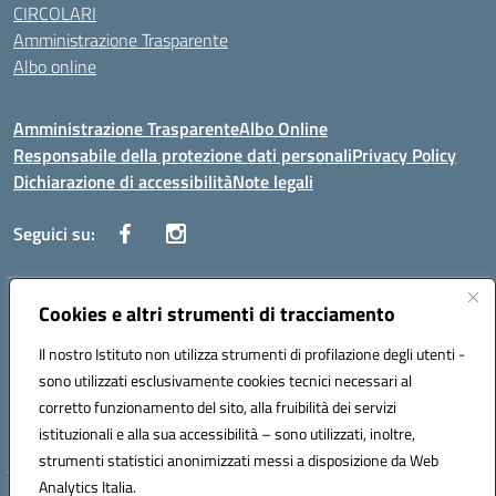
CIRCOLARI
Amministrazione Trasparente
Albo online
Amministrazione Trasparente
Albo Online
Responsabile della protezione dati personali
Privacy Policy
Dichiarazione di accessibilità
Note legali
Seguici su:
Indirizzo:
Cookies e altri strumenti di tracciamento
Corso Vittorio Emanuele, 27 90133 - Palermo
Centralino:
+39091585089
Email:
pais03600r@istruzione.it
Il nostro Istituto non utilizza strumenti di profilazione degli utenti -
Posta elettronica certificata (PEC):
pais03600r@pec.istruzione.it
sono utilizzati esclusivamente cookies tecnici necessari al
Codice fiscale: 97308550827
corretto funzionamento del sito, alla fruibilità dei servizi
Codice meccanografico:
PAIS03600R
istituzionali e alla sua accessibilità – sono utilizzati, inoltre,
strumenti statistici anonimizzati messi a disposizione da Web
Analytics Italia.