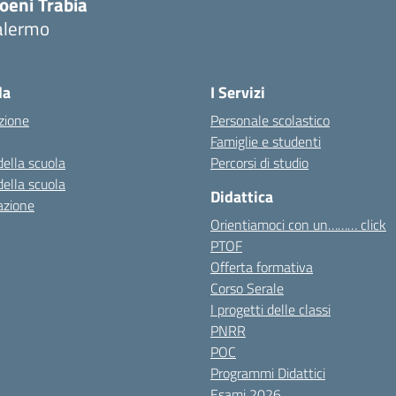
oeni Trabia
alermo
Visita la pagina iniziale della scuola
la
I Servizi
zione
Personale scolastico
Famiglie e studenti
della scuola
Percorsi di studio
della scuola
Didattica
azione
Orientiamoci con un……… click
PTOF
Offerta formativa
Corso Serale
I progetti delle classi
PNRR
POC
Programmi Didattici
Esami 2026