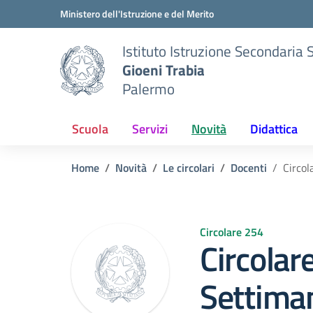
Vai ai contenuti
Vai al menu di navigazione
Vai al footer
Ministero dell'Istruzione e del Merito
Istituto Istruzione Secondaria 
Gioeni Trabia
Palermo
Scuola
Servizi
Novità
Didattica
Home
Novità
Le circolari
Docenti
Circol
Circolare 254
Circolar
Settiman