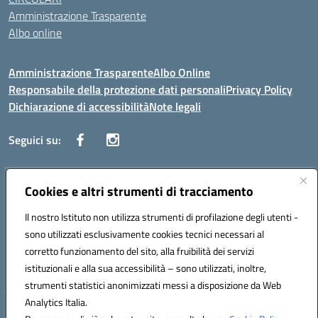
Amministrazione Trasparente
Albo online
Amministrazione Trasparente
Albo Online
Responsabile della protezione dati personali
Privacy Policy
Dichiarazione di accessibilità
Note legali
Seguici su:
Indirizzo:
Cookies e altri strumenti di tracciamento
Corso Vittorio Emanuele, 27 90133 - Palermo
Centralino:
+39091585089
Email:
pais03600r@istruzione.it
Il nostro Istituto non utilizza strumenti di profilazione degli utenti -
Posta elettronica certificata (PEC):
pais03600r@pec.istruzione.it
sono utilizzati esclusivamente cookies tecnici necessari al
Codice fiscale: 97308550827
corretto funzionamento del sito, alla fruibilità dei servizi
Codice meccanografico:
PAIS03600R
istituzionali e alla sua accessibilità – sono utilizzati, inoltre,
strumenti statistici anonimizzati messi a disposizione da Web
Analytics Italia.
Hosting & Powered by 3D Solution S.r.l.