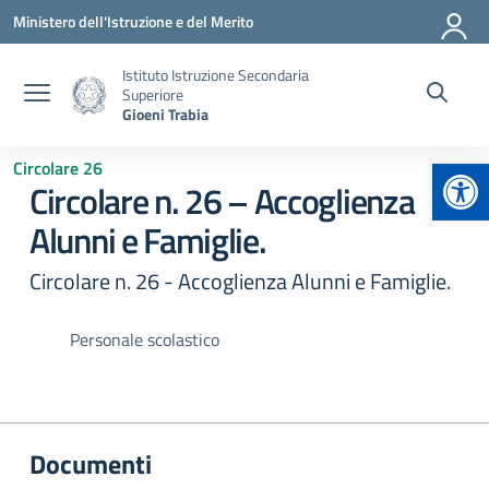
Vai ai contenuti
Vai al menu di navigazione
Vai al footer
Ministero dell'Istruzione e del Merito
Istituto Istruzione Secondaria
Superiore
Gioeni Trabia
Apr
Circolare 26
Circolare n. 26 – Accoglienza
Alunni e Famiglie.
Circolare n. 26 - Accoglienza Alunni e Famiglie.
Personale scolastico
Documenti