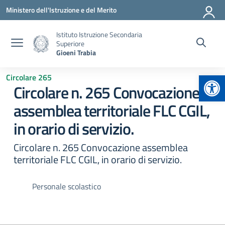
Vai ai contenuti
Vai al menu di navigazione
Vai al footer
Ministero dell'Istruzione e del Merito
Istituto Istruzione Secondaria
Superiore
Gioeni Trabia
Apr
Circolare 265
Circolare n. 265 Convocazione
assemblea territoriale FLC CGIL,
in orario di servizio.
Circolare n. 265 Convocazione assemblea
territoriale FLC CGIL, in orario di servizio.
Personale scolastico