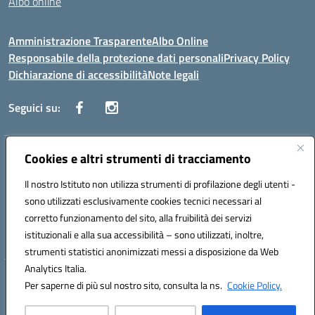
Albo online
Amministrazione Trasparente
Albo Online
Responsabile della protezione dati personali
Privacy Policy
Dichiarazione di accessibilità
Note legali
Seguici su:
Indirizzo:
Cookies e altri strumenti di tracciamento
Corso Vittorio Emanuele, 27 90133 - Palermo
Centralino:
+39091585089
Email:
pais03600r@istruzione.it
Il nostro Istituto non utilizza strumenti di profilazione degli utenti -
Posta elettronica certificata (PEC):
pais03600r@pec.istruzione.it
sono utilizzati esclusivamente cookies tecnici necessari al
Codice fiscale: 97308550827
corretto funzionamento del sito, alla fruibilità dei servizi
Codice meccanografico:
PAIS03600R
istituzionali e alla sua accessibilità – sono utilizzati, inoltre,
strumenti statistici anonimizzati messi a disposizione da Web
Analytics Italia.
Hosting & Powered by 3D Solution S.r.l.
Per saperne di più sul nostro sito, consulta la ns.
Cookie Policy.
Concept & Design by Designers Italia