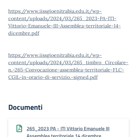
https://www.iissgioenitrabia.edu.it/wp-
content/uploads/2024/03/265_2023-PA-ITI-
Vittorio-Emanuele-III-Assemblea-territoriale-14-
dicembre.pdf
https://www.iissgioenitrabia.edu.it/wp-
content/uploads/2024/03/265_timbro_Circolare-
n.-265-Convocazione-assemblea-territoriale-FLC-
CGIL-in-orario-di-servizio.-signed.pdf
Documenti
265_2023 PA - ITI Vittorio Emanuele III
Assemblea territoriale 14 dicembre