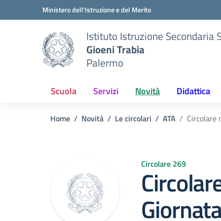
Vai ai contenuti
Vai al menu di navigazione
Vai al footer
Ministero dell'Istruzione e del Merito
Istituto Istruzione Secondaria 
Gioeni Trabia
Palermo
Scuola
Servizi
Novità
Didattica
Home
Novità
Le circolari
ATA
Circolare
Circolare 269
Circolar
Giornat