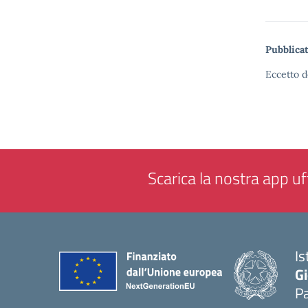
Pubblicat
Eccetto d
Scarica la nostra app uff
Is
Gi
P