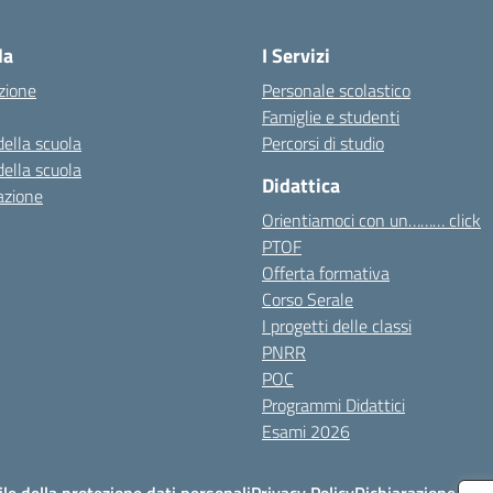
Visita la pagina iniziale della scuola
la
I Servizi
zione
Personale scolastico
Famiglie e studenti
della scuola
Percorsi di studio
della scuola
Didattica
azione
Orientiamoci con un……… click
PTOF
Offerta formativa
Corso Serale
I progetti delle classi
PNRR
POC
Programmi Didattici
Esami 2026