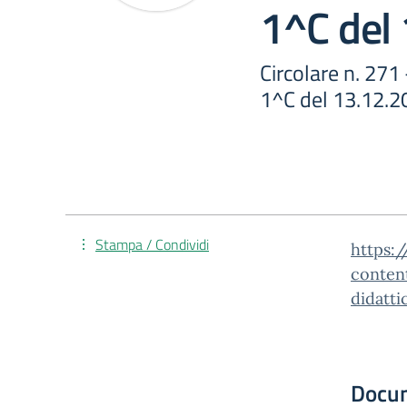
1^C del
Circolare n. 271 
1^C del 13.12.2
Stampa / Condividi
https:/
conten
didatti
Docu