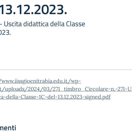
 13.12.2023.
- Uscita didattica della Classe
023.
/www.iissgioenitrabia.edu.it/wp-
t/uploads/2024/03/271_timbro_Circolare-n.-271-Us
ca-della-Classe-1C-del-13.12.2023-signed.pdf
menti