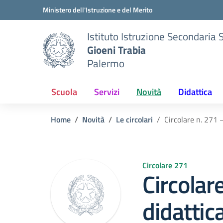
Vai ai contenuti
Vai al menu di navigazione
Vai al footer
Ministero dell'Istruzione e del Merito
Istituto Istruzione Secondaria 
Gioeni Trabia
Palermo
Scuola
Servizi
Novità
Didattica
Home
Novità
Le circolari
Circolare n. 271 
Circolare 271
Circolar
didattic