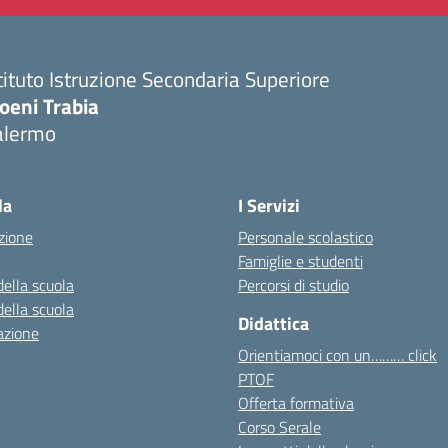
tituto Istruzione Secondaria Superiore
oeni Trabia
alermo
Visita la pagina iniziale della scuola
la
I Servizi
zione
Personale scolastico
Famiglie e studenti
della scuola
Percorsi di studio
della scuola
Didattica
azione
Orientiamoci con un……… click
PTOF
Offerta formativa
Corso Serale