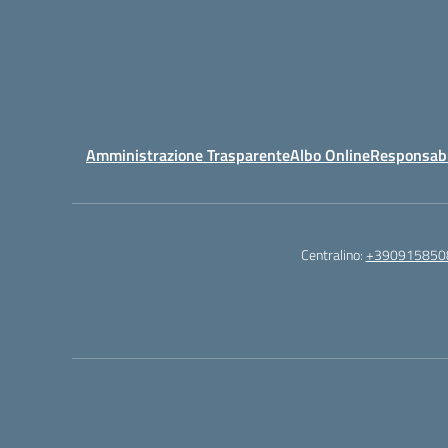
Amministrazione Trasparente
Albo Online
Responsabil
Centralino:
+390915850