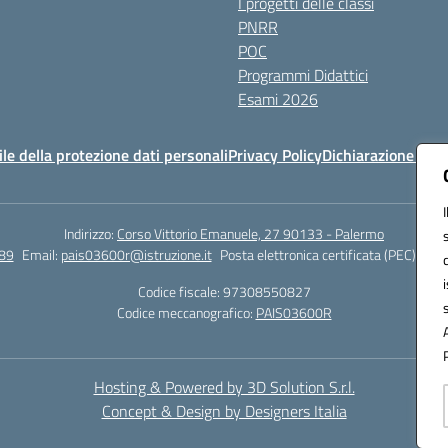
I progetti delle classi
PNRR
POC
Programmi Didattici
Esami 2026
e della protezione dati personali
Privacy Policy
Dichiarazione di ac
Indirizzo:
Corso Vittorio Emanuele, 27 90133 - Palermo
89
Email:
pais03600r@istruzione.it
Posta elettronica certificata (PEC):
pais
Codice fiscale: 97308550827
Codice meccanografico:
PAIS03600R
Hosting & Powered by 3D Solution S.r.l.
Concept & Design by Designers Italia