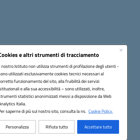
cessibilità
Note legali
Seguici su:
Cookies e altri strumenti di tracciamento
Il nostro Istituto non utilizza strumenti di profilazione degli utenti -
sono utilizzati esclusivamente cookies tecnici necessari al
03600r@pec.istruzione.it
corretto funzionamento del sito, alla fruibilità dei servizi
istituzionali e alla sua accessibilità – sono utilizzati, inoltre,
strumenti statistici anonimizzati messi a disposizione da Web
Analytics Italia.
Per saperne di più sul nostro sito, consulta la ns.
Cookie Policy.
Personalizza
Rifiuta tutto
Accettare tutto