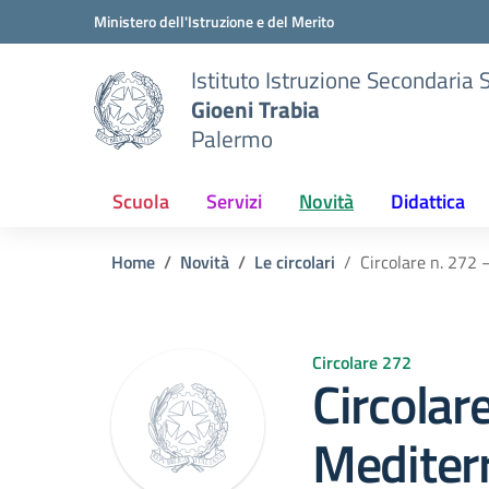
Vai ai contenuti
Vai al menu di navigazione
Vai al footer
Ministero dell'Istruzione e del Merito
Istituto Istruzione Secondaria 
Gioeni Trabia
Palermo
Scuola
Servizi
Novità
Didattica
Home
Novità
Le circolari
Circolare n. 272 
Circolare 272
Circolar
Mediterr