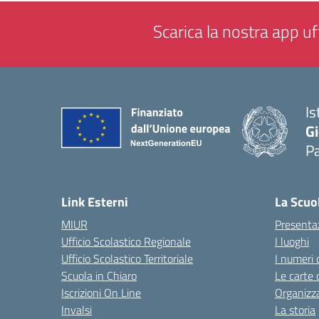
Scarica la nostra app uff
Is
Gi
P
— 
Link Esterni
La Scuo
MIUR
Presenta
Ufficio Scolastico Regionale
I luoghi
Ufficio Scolastico Territoriale
I numeri 
Scuola in Chiaro
Le carte 
Iscrizioni On Line
Organizz
Invalsi
La storia