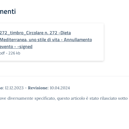
menti
272_timbro_Circolare n. 272 -Dieta
Mediterranea, uno stile di vita - Annullamento
evento - -signed
pdf - 226 kb
o:
12.12.2023
-
Revisione:
10.04.2024
ove diversamente specificato, questo articolo è stato rilasciato sott