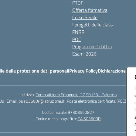
PTOF
Offerta formativa
Corso Serale
I progetti delle classi
PNRR
POC
Programmi Didattici
Esami 2026
e della protezione dati personali
Privacy Policy
Dichiarazione di ac
Indirizzo:
Corso Vittorio Emanuele, 27 90133 - Palermo
89
Email:
pais03600r@istruzione.it
Posta elettronica certificata (PEC):
pais
Codice fiscale: 97308550827
Codice meccanografico:
PAIS03600R