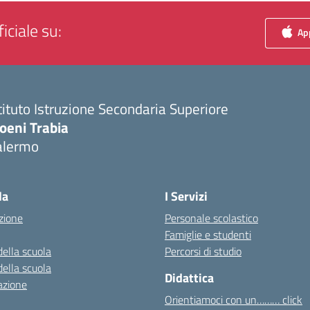
iciale su:
App
tituto Istruzione Secondaria Superiore
oeni Trabia
alermo
Visita la pagina iniziale della scuola
la
I Servizi
zione
Personale scolastico
Famiglie e studenti
della scuola
Percorsi di studio
della scuola
Didattica
azione
Orientiamoci con un……… click