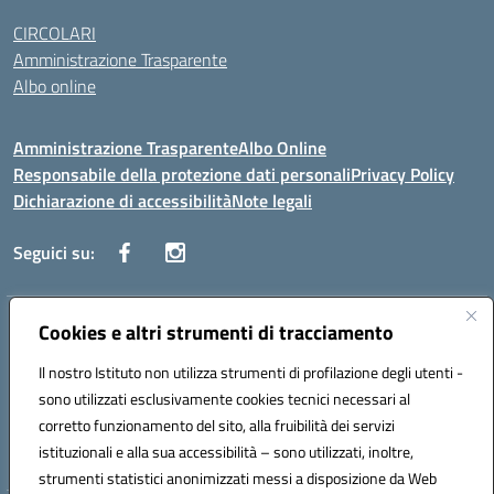
CIRCOLARI
Amministrazione Trasparente
Albo online
Amministrazione Trasparente
Albo Online
Responsabile della protezione dati personali
Privacy Policy
Dichiarazione di accessibilità
Note legali
Seguici su:
Indirizzo:
Cookies e altri strumenti di tracciamento
Corso Vittorio Emanuele, 27 90133 - Palermo
Centralino:
+39091585089
Email:
pais03600r@istruzione.it
Il nostro Istituto non utilizza strumenti di profilazione degli utenti -
Posta elettronica certificata (PEC):
pais03600r@pec.istruzione.it
sono utilizzati esclusivamente cookies tecnici necessari al
Codice fiscale: 97308550827
corretto funzionamento del sito, alla fruibilità dei servizi
Codice meccanografico:
PAIS03600R
istituzionali e alla sua accessibilità – sono utilizzati, inoltre,
strumenti statistici anonimizzati messi a disposizione da Web