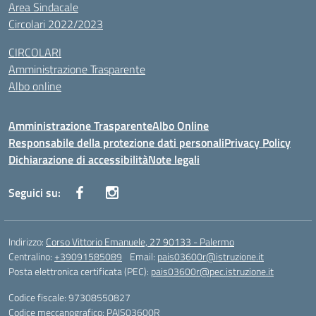
Area Sindacale
Circolari 2022/2023
CIRCOLARI
Amministrazione Trasparente
Albo online
Amministrazione Trasparente
Albo Online
Responsabile della protezione dati personali
Privacy Policy
Dichiarazione di accessibilità
Note legali
Seguici su:
Indirizzo:
Corso Vittorio Emanuele, 27 90133 - Palermo
Centralino:
+39091585089
Email:
pais03600r@istruzione.it
Posta elettronica certificata (PEC):
pais03600r@pec.istruzione.it
Codice fiscale: 97308550827
Codice meccanografico:
PAIS03600R