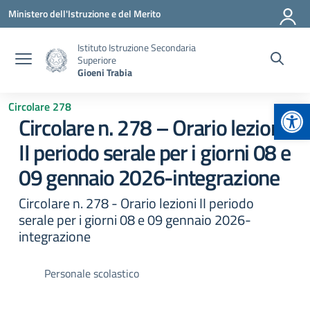
Vai ai contenuti
Vai al menu di navigazione
Vai al footer
Ministero dell'Istruzione e del Merito
Istituto Istruzione Secondaria
Superiore
Gioeni Trabia
Apr
Circolare 278
Circolare n. 278 – Orario lezioni
II periodo serale per i giorni 08 e
09 gennaio 2026-integrazione
Circolare n. 278 - Orario lezioni II periodo
serale per i giorni 08 e 09 gennaio 2026-
integrazione
Personale scolastico