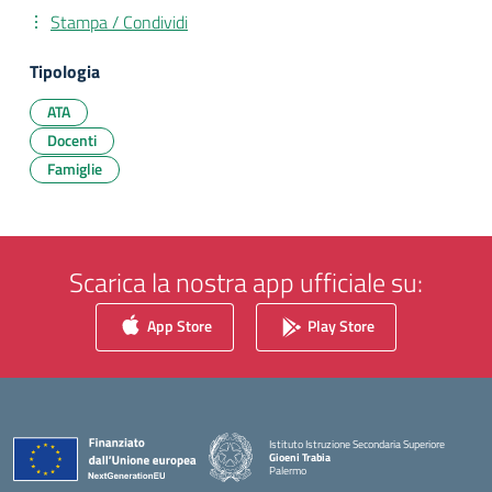
Stampa / Condividi
Tipologia
ATA
Docenti
Famiglie
Scarica la nostra app ufficiale su:
App Store
Play Store
Istituto Istruzione Secondaria Superiore
Gioeni Trabia
Palermo
— Visita la pagina iniziale della scuola