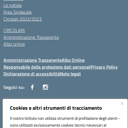
Le notizie
Area Sindacale
Circolari 2022/2023
CIRCOLARI
Amministrazione Trasparente
Albo online
Amministrazione Trasparente
Albo Online
Responsabile della protezione dati personali
Privacy Policy
Dichiarazione di accessibilità
Note legali
Seguici su:
Indirizzo:
Cookies e altri strumenti di tracciamento
Corso Vittorio Emanuele, 27 90133 - Palermo
Centralino:
+39091585089
Email:
pais03600r@istruzione.it
Il nostro Istituto non utilizza strumenti di profilazione degli utenti -
Posta elettronica certificata (PEC):
pais03600r@pec.istruzione.it
sono utilizzati esclusivamente cookies tecnici necessari al