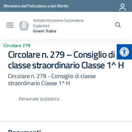
Vai ai contenuti
Vai al menu di navigazione
Vai al footer
Ministero dell'Istruzione e del Merito
Istituto Istruzione Secondaria
Superiore
Gioeni Trabia
Apr
Circolare 279
Circolare n. 279 – Consiglio di
classe straordinario Classe 1^ H
Circolare n. 279 - Consiglio di classe
straordinario Classe 1^ H
Personale scolastico