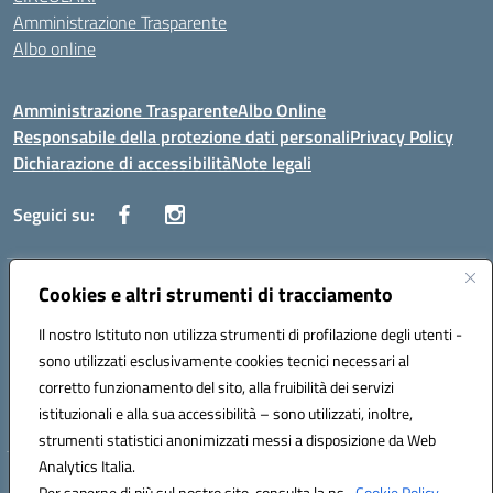
Amministrazione Trasparente
Albo online
Amministrazione Trasparente
Albo Online
Responsabile della protezione dati personali
Privacy Policy
Dichiarazione di accessibilità
Note legali
Seguici su:
Indirizzo:
Cookies e altri strumenti di tracciamento
Corso Vittorio Emanuele, 27 90133 - Palermo
Centralino:
+39091585089
Email:
pais03600r@istruzione.it
Il nostro Istituto non utilizza strumenti di profilazione degli utenti -
Posta elettronica certificata (PEC):
pais03600r@pec.istruzione.it
sono utilizzati esclusivamente cookies tecnici necessari al
Codice fiscale: 97308550827
corretto funzionamento del sito, alla fruibilità dei servizi
Codice meccanografico:
PAIS03600R
istituzionali e alla sua accessibilità – sono utilizzati, inoltre,
strumenti statistici anonimizzati messi a disposizione da Web
Analytics Italia.
Hosting & Powered by 3D Solution S.r.l.
Per saperne di più sul nostro sito, consulta la ns.
Cookie Policy.