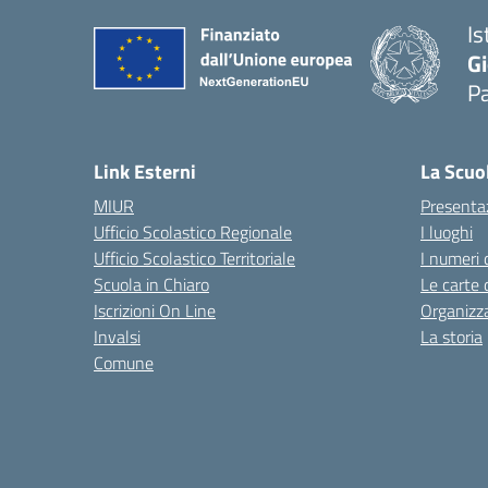
Is
Gi
P
— 
Link Esterni
La Scuo
MIUR
Presenta
Ufficio Scolastico Regionale
I luoghi
Ufficio Scolastico Territoriale
I numeri 
Scuola in Chiaro
Le carte 
Iscrizioni On Line
Organizz
Invalsi
La storia
Comune