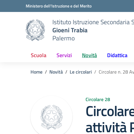
Vai ai contenuti
Vai al menu di navigazione
Vai al footer
Ministero dell'Istruzione e del Merito
Istituto Istruzione Secondaria 
Gioeni Trabia
Palermo
Scuola
Servizi
Novità
Didattica
Home
Novità
Le circolari
Circolare n. 28 A
Circolare 28
Circolar
attività