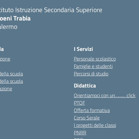
tituto Istruzione Secondaria Superiore
oeni Trabia
alermo
Visita la pagina iniziale della scuola
la
I Servizi
zione
Personale scolastico
Famiglie e studenti
della scuola
Percorsi di studio
della scuola
Didattica
azione
Orientiamoci con un……… click
PTOF
Offerta formativa
Corso Serale
I progetti delle classi
PNRR