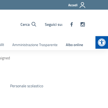
Accedi
Cerca
Seguici su:
Apr
ARI
Amministrazione Trasparente
Albo online
-signed
Personale scolastico