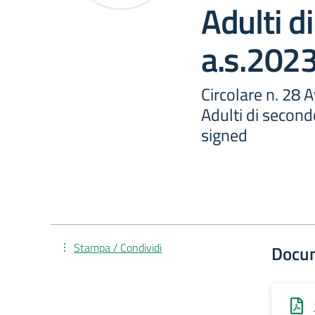
Adulti di
a.s.202
Circolare n. 28 A
Adulti di second
signed
Stampa / Condividi
Docu