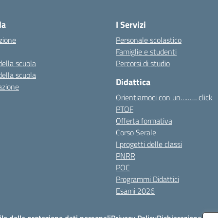
Visita la pagina iniziale della scuola
la
I Servizi
zione
Personale scolastico
Famiglie e studenti
della scuola
Percorsi di studio
della scuola
Didattica
azione
Orientiamoci con un……… click
PTOF
Offerta formativa
Corso Serale
I progetti delle classi
PNRR
POC
Programmi Didattici
Esami 2026