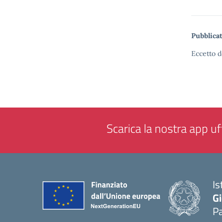
Pubblicat
Eccetto d
Scarica la nostra app uff
Is
Gi
P