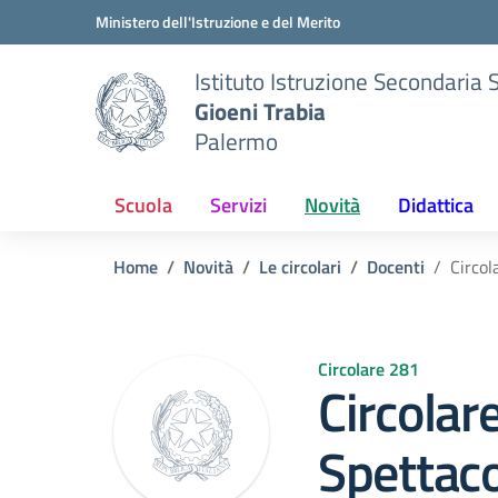
Vai ai contenuti
Vai al menu di navigazione
Vai al footer
Ministero dell'Istruzione e del Merito
Istituto Istruzione Secondaria 
Gioeni Trabia
Palermo
Scuola
Servizi
Novità
Didattica
Home
Novità
Le circolari
Docenti
Circol
Circolare 281
Circolar
Spettaco