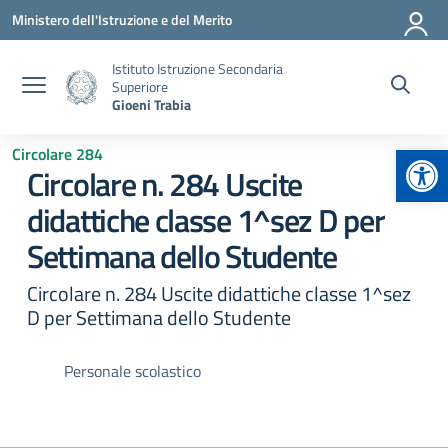
Vai ai contenuti
Vai al menu di navigazione
Vai al footer
Ministero dell'Istruzione e del Merito
Istituto Istruzione Secondaria
Superiore
Gioeni Trabia
Apr
Circolare 284
Circolare n. 284 Uscite
didattiche classe 1^sez D per
Settimana dello Studente
Circolare n. 284 Uscite didattiche classe 1^sez
D per Settimana dello Studente
Personale scolastico