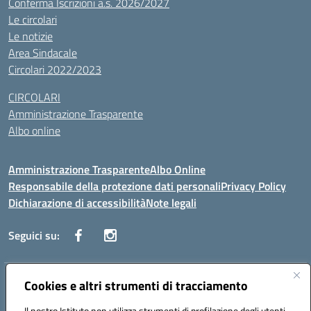
Conferma Iscrizioni a.s. 2026/2027
Le circolari
Le notizie
Area Sindacale
Circolari 2022/2023
CIRCOLARI
Amministrazione Trasparente
Albo online
Amministrazione Trasparente
Albo Online
Responsabile della protezione dati personali
Privacy Policy
Dichiarazione di accessibilità
Note legali
Seguici su:
Indirizzo:
Cookies e altri strumenti di tracciamento
Corso Vittorio Emanuele, 27 90133 - Palermo
Centralino:
+39091585089
Email:
pais03600r@istruzione.it
Il nostro Istituto non utilizza strumenti di profilazione degli utenti -