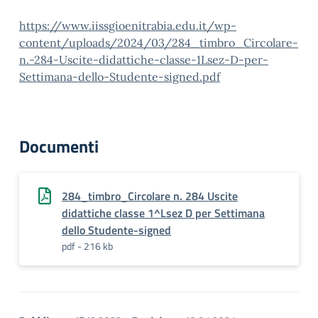
https://www.iissgioenitrabia.edu.it/wp-
content/uploads/2024/03/284_timbro_Circolare-
n.-284-Uscite-didattiche-classe-1Lsez-D-per-
Settimana-dello-Studente-signed.pdf
Documenti
284_timbro_Circolare n. 284 Uscite
didattiche classe 1^Lsez D per Settimana
dello Studente-signed
pdf - 216 kb