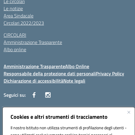
Le circolari
Le notizie
Area Sindacale
Circolari 2022/2023
CIRCOLARI
Amministrazione Trasparente
Albo online
Amministrazione Trasparente
Albo Online
Responsabile della protezione dati personali
Privacy Policy
Dichiarazione di accessibilità
Note legali
Seguici su:
Indirizzo:
Cookies e altri strumenti di tracciamento
Corso Vittorio Emanuele, 27 90133 - Palermo
Centralino:
+39091585089
Email:
pais03600r@istruzione.it
Il nostro Istituto non utilizza strumenti di profilazione degli utenti -
Posta elettronica certificata (PEC):
pais03600r@pec.istruzione.it
sono utilizzati esclusivamente cookies tecnici necessari al