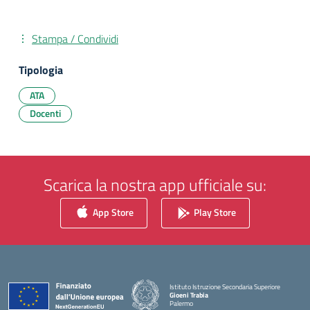
Stampa / Condividi
Tipologia
ATA
Docenti
Scarica la nostra app ufficiale su:
App Store
Play Store
Istituto Istruzione Secondaria Superiore
Gioeni Trabia
Palermo