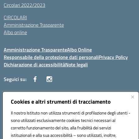
Circolari 2022/2023
CIRCOLARI
Amministrazione Trasparente
Albo online
Amministrazione Trasparente
Albo Online
Responsabile della protezione dati personali
Privacy Policy
Dichiarazione di accessibilità
Note legali
Seguici su:
Indirizzo:
Cookies e altri strumenti di tracciamento
Corso Vittorio Emanuele, 27 90133 - Palermo
Centralino:
+39091585089
Email:
pais03600r@istruzione.it
Il nostro Istituto non utilizza strumenti di profilazione degli utenti -
Posta elettronica certificata (PEC):
pais03600r@pec.istruzione.it
sono utilizzati esclusivamente cookies tecnici necessari al
Codice fiscale: 97308550827
corretto funzionamento del sito, alla fruibilità dei servizi
Codice meccanografico:
PAIS03600R
istituzionali e alla sua accessibilità – sono utilizzati, inoltre,