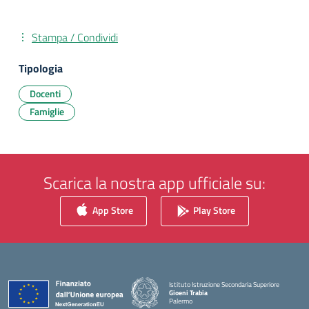
Stampa / Condividi
Tipologia
Docenti
Famiglie
Scarica la nostra app ufficiale su:
App Store
Play Store
Istituto Istruzione Secondaria Superiore
Gioeni Trabia
Palermo
— Visita la pagina iniziale della scuola