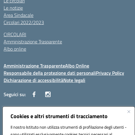
Le circolari
Le notizie
Area Sindacale
Circolari 2022/2023
CIRCOLARI
Amministrazione Trasparente
Albo online
Amministrazione Trasparente
Albo Online
Responsabile della protezione dati personali
Privacy Policy
Dichiarazione di accessibilità
Note legali
Seguici su:
Indirizzo:
Cookies e altri strumenti di tracciamento
Corso Vittorio Emanuele, 27 90133 - Palermo
Centralino:
+39091585089
Email:
pais03600r@istruzione.it
Il nostro Istituto non utilizza strumenti di profilazione degli utenti -
Posta elettronica certificata (PEC):
pais03600r@pec.istruzione.it
sono utilizzati esclusivamente cookies tecnici necessari al