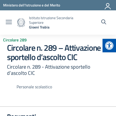
Vai ai contenuti
Vai al menu di navigazione
Vai al footer
Ministero dell'Istruzione e del Merito
Istituto Istruzione Secondaria
Superiore
Gioeni Trabia
Apr
Circolare 289
Circolare n. 289 – Attivazione
sportello d’ascolto CIC
Circolare n. 289 - Attivazione sportello
d’ascolto CIC
Personale scolastico