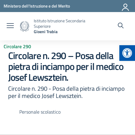
Vai ai contenuti
Vai al menu di navigazione
Vai al footer
Ministero dell'Istruzione e del Merito
Istituto Istruzione Secondaria
Superiore
Gioeni Trabia
Apr
Circolare 290
Circolare n. 290 – Posa della
pietra di inciampo per il medico
Josef Lewsztein.
Circolare n. 290 - Posa della pietra di inciampo
per il medico Josef Lewsztein.
Personale scolastico