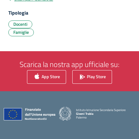
Tipologia
Docenti
Famiglie
Scarica la nostra app ufficiale su:
App Store
Play Store
Istituto Istruzione Secondaria Superiore
Gioeni Trabia
Palermo
— Visita la pagina iniziale della scuola