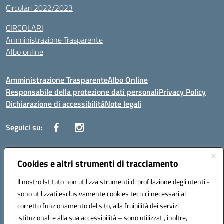
Circolari 2022/2023
CIRCOLARI
Amministrazione Trasparente
Albo online
Amministrazione Trasparente
Albo Online
Responsabile della protezione dati personali
Privacy Policy
Dichiarazione di accessibilità
Note legali
Seguici su:
Indirizzo:
Cookies e altri strumenti di tracciamento
Corso Vittorio Emanuele, 27 90133 - Palermo
Centralino:
+39091585089
Email:
pais03600r@istruzione.it
Il nostro Istituto non utilizza strumenti di profilazione degli utenti -
Posta elettronica certificata (PEC):
pais03600r@pec.istruzione.it
sono utilizzati esclusivamente cookies tecnici necessari al
Codice fiscale: 97308550827
corretto funzionamento del sito, alla fruibilità dei servizi
Codice meccanografico:
PAIS03600R
istituzionali e alla sua accessibilità – sono utilizzati, inoltre,