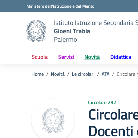
Vai ai contenuti
Vai al menu di navigazione
Vai al footer
Ministero dell'Istruzione e del Merito
Istituto Istruzione Secondaria 
Gioeni Trabia
Palermo
Scuola
Servizi
Novità
Didattica
Home
Novità
Le circolari
ATA
Circolare 
Circolare 292
Circolar
Docenti 