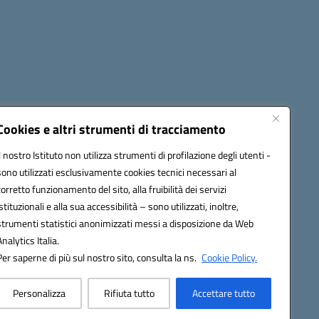
cessibilità
Note legali
Seguici su:
Cookies e altri strumenti di tracciamento
Il nostro Istituto non utilizza strumenti di profilazione degli utenti -
sono utilizzati esclusivamente cookies tecnici necessari al
03600r@pec.istruzione.it
corretto funzionamento del sito, alla fruibilità dei servizi
istituzionali e alla sua accessibilità – sono utilizzati, inoltre,
strumenti statistici anonimizzati messi a disposizione da Web
Analytics Italia.
Per saperne di più sul nostro sito, consulta la ns.
Cookie Policy.
Personalizza
Rifiuta tutto
Accettare tutto