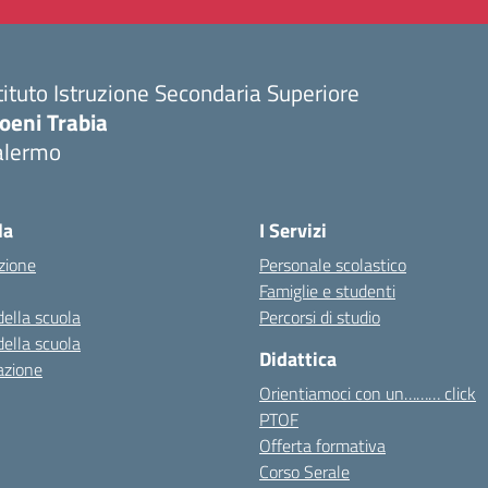
tituto Istruzione Secondaria Superiore
oeni Trabia
alermo
Visita la pagina iniziale della scuola
la
I Servizi
zione
Personale scolastico
Famiglie e studenti
della scuola
Percorsi di studio
della scuola
Didattica
azione
Orientiamoci con un……… click
PTOF
Offerta formativa
Corso Serale