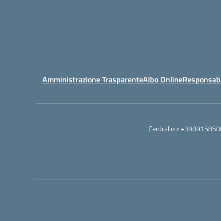
Amministrazione Trasparente
Albo Online
Responsabil
Centralino:
+390915850