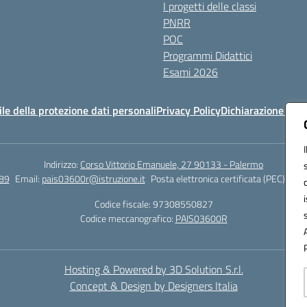
I progetti delle classi
PNRR
POC
Programmi Didattici
Esami 2026
e della protezione dati personali
Privacy Policy
Dichiarazione di ac
Indirizzo:
Corso Vittorio Emanuele, 27 90133 - Palermo
89
Email:
pais03600r@istruzione.it
Posta elettronica certificata (PEC):
pais
Codice fiscale: 97308550827
Codice meccanografico:
PAIS03600R
Hosting & Powered by 3D Solution S.r.l.
Concept & Design by Designers Italia