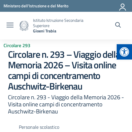
Vai ai contenuti
Vai al menu di navigazione
Vai al footer
Ministero dell'Istruzione e del Merito
Istituto Istruzione Secondaria
Superiore
Gioeni Trabia
Apr
Circolare 293
Circolare n. 293 – Viaggio della
Memoria 2026 – Visita online
campi di concentramento
Auschwitz-Birkenau
Circolare n. 293 - Viaggio della Memoria 2026 -
Visita online campi di concentramento
Auschwitz-Birkenau
Personale scolastico