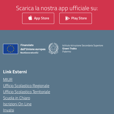
Scarica la nostra app ufficiale su:
App Store
Play Store
Istituto Istruzione Secondaria Superiore
Gioeni Trabia
Palermo
— Visita la pagina iniziale della scuola
Link Esterni
MIUR
Ufficio Scolastico Regionale
Ufficio Scolastico Territoriale
Scuola in Chiaro
Iscrizioni On Line
Invalsi