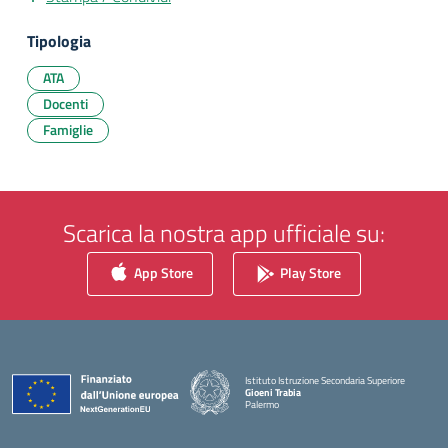
Tipologia
ATA
Docenti
Famiglie
Scarica la nostra app ufficiale su:
App Store
Play Store
Istituto Istruzione Secondaria Superiore
Gioeni Trabia
Palermo
— Visita la pagina iniziale della scuola