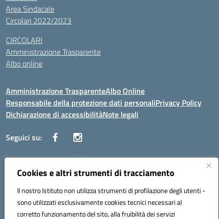
Area Sindacale
Circolari 2022/2023
CIRCOLARI
Amministrazione Trasparente
Albo online
Amministrazione Trasparente
Albo Online
Responsabile della protezione dati personali
Privacy Policy
Dichiarazione di accessibilità
Note legali
Seguici su:
Indirizzo:
Cookies e altri strumenti di tracciamento
Corso Vittorio Emanuele, 27 90133 - Palermo
Centralino:
+39091585089
Email:
pais03600r@istruzione.it
Il nostro Istituto non utilizza strumenti di profilazione degli utenti -
Posta elettronica certificata (PEC):
pais03600r@pec.istruzione.it
sono utilizzati esclusivamente cookies tecnici necessari al
Codice fiscale: 97308550827
corretto funzionamento del sito, alla fruibilità dei servizi