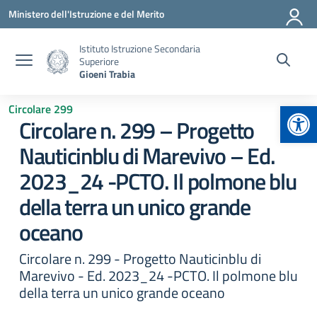
Vai ai contenuti
Vai al menu di navigazione
Vai al footer
Ministero dell'Istruzione e del Merito
Istituto Istruzione Secondaria
Superiore
Gioeni Trabia
Apr
Circolare 299
Circolare n. 299 – Progetto
Nauticinblu di Marevivo – Ed.
2023_24 -PCTO. Il polmone blu
della terra un unico grande
oceano
Circolare n. 299 - Progetto Nauticinblu di
Marevivo - Ed. 2023_24 -PCTO. Il polmone blu
della terra un unico grande oceano