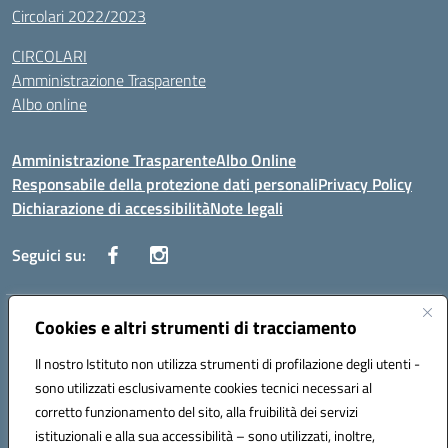
Circolari 2022/2023
CIRCOLARI
Amministrazione Trasparente
Albo online
Amministrazione Trasparente
Albo Online
Responsabile della protezione dati personali
Privacy Policy
Dichiarazione di accessibilità
Note legali
Seguici su:
Indirizzo:
Cookies e altri strumenti di tracciamento
Corso Vittorio Emanuele, 27 90133 - Palermo
Centralino:
+39091585089
Email:
pais03600r@istruzione.it
Il nostro Istituto non utilizza strumenti di profilazione degli utenti -
Posta elettronica certificata (PEC):
pais03600r@pec.istruzione.it
sono utilizzati esclusivamente cookies tecnici necessari al
Codice fiscale: 97308550827
corretto funzionamento del sito, alla fruibilità dei servizi
Codice meccanografico:
PAIS03600R
istituzionali e alla sua accessibilità – sono utilizzati, inoltre,