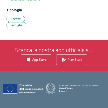
Tipologia
Docenti
Famiglie
Scarica la nostra app ufficiale su:
App Store
Play Store
Istituto Istruzione Secondaria Superiore
Gioeni Trabia
Palermo
— Visita la pagina iniziale della scuola