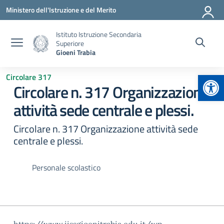
Vai ai contenuti
Vai al menu di navigazione
Vai al footer
Ministero dell'Istruzione e del Merito
Istituto Istruzione Secondaria
Superiore
Gioeni Trabia
Apr
Circolare 317
Circolare n. 317 Organizzazione
attività sede centrale e plessi.
Circolare n. 317 Organizzazione attività sede
centrale e plessi.
Personale scolastico