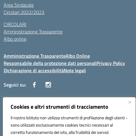
Area Sindacale
Circolari 2022/2023
CIRCOLARI
Amministrazione Trasparente
Albo online
Amministrazione Trasparente
Albo Online
Responsabile della protezione dati personali
Privacy Policy
Dichiarazione di accessibilità
Note legali
Seguici su:
Indirizzo:
Cookies e altri strumenti di tracciamento
Corso Vittorio Emanuele, 27 90133 - Palermo
Centralino:
+39091585089
Email:
pais03600r@istruzione.it
Il nostro Istituto non utilizza strumenti di profilazione degli utenti -
Posta elettronica certificata (PEC):
pais03600r@pec.istruzione.it
sono utilizzati esclusivamente cookies tecnici necessari al
Codice fiscale: 97308550827
corretto funzionamento del sito, alla fruibilità dei servizi