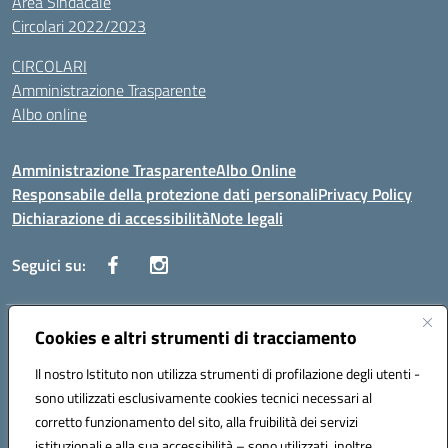
Area Sindacale
Circolari 2022/2023
CIRCOLARI
Amministrazione Trasparente
Albo online
Amministrazione Trasparente
Albo Online
Responsabile della protezione dati personali
Privacy Policy
Dichiarazione di accessibilità
Note legali
Seguici su:
Indirizzo:
Cookies e altri strumenti di tracciamento
Corso Vittorio Emanuele, 27 90133 - Palermo
Centralino:
+39091585089
Email:
pais03600r@istruzione.it
Il nostro Istituto non utilizza strumenti di profilazione degli utenti -
Posta elettronica certificata (PEC):
pais03600r@pec.istruzione.it
sono utilizzati esclusivamente cookies tecnici necessari al
Codice fiscale: 97308550827
corretto funzionamento del sito, alla fruibilità dei servizi
Codice meccanografico:
PAIS03600R
istituzionali e alla sua accessibilità – sono utilizzati, inoltre,