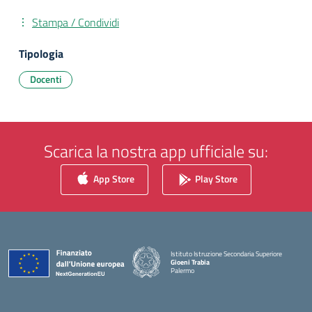
Stampa / Condividi
Tipologia
Docenti
Scarica la nostra app ufficiale su:
App Store
Play Store
Istituto Istruzione Secondaria Superiore
Gioeni Trabia
Palermo
— Visita la pagina iniziale della scuola