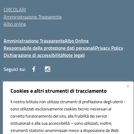
CIRCOLARI
Amministrazione Trasparente
Albo online
Amministrazione Trasparente
Albo Online
Responsabile della protezione dati personali
Privacy Policy
Dichiarazione di accessibilità
Note legali
Seguici su:
Indirizzo:
Cookies e altri strumenti di tracciamento
Corso Vittorio Emanuele, 27 90133 - Palermo
Centralino:
+39091585089
Email:
pais03600r@istruzione.it
Il nostro Istituto non utilizza strumenti di profilazione degli utenti -
Posta elettronica certificata (PEC):
pais03600r@pec.istruzione.it
sono utilizzati esclusivamente cookies tecnici necessari al
Codice fiscale: 97308550827
corretto funzionamento del sito, alla fruibilità dei servizi
Codice meccanografico:
PAIS03600R
istituzionali e alla sua accessibilità – sono utilizzati, inoltre,
strumenti statistici anonimizzati messi a disposizione da Web