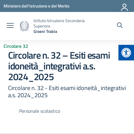
Vai ai contenuti
Vai al menu di navigazione
Vai al footer
Ministero dell'Istruzione e del Merito
Istituto Istruzione Secondaria
Superiore
Gioeni Trabia
Apr
Circolare 32
Circolare n. 32 – Esiti esami
idoneità_integrativi a.s.
2024_2025
Circolare n. 32 - Esiti esami idoneità_integrativi
a.s. 2024_2025
Personale scolastico