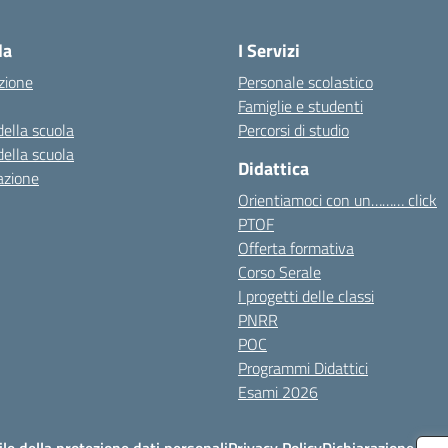
Visita la pagina iniziale della scuola
la
I Servizi
zione
Personale scolastico
Famiglie e studenti
della scuola
Percorsi di studio
della scuola
Didattica
azione
Orientiamoci con un……… click
PTOF
Offerta formativa
Corso Serale
I progetti delle classi
PNRR
POC
Programmi Didattici
Esami 2026