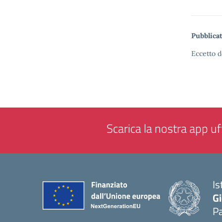
Pubblicat
Eccetto d
Scarica la nostra app uff
Is
Gi
P