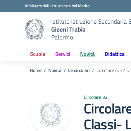
Vai ai contenuti
Vai al menu di navigazione
Vai al footer
Ministero dell'Istruzione e del Merito
Istituto Istruzione Secondaria 
Gioeni Trabia
Palermo
Scuola
Servizi
Novità
Didattica
Home
Novità
Le circolari
Circolare n. 32 O
Circolare 32
Circolar
Classi- 