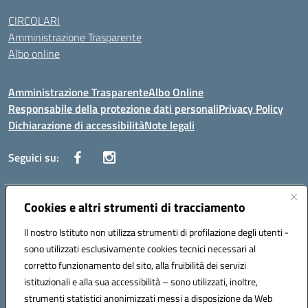
CIRCOLARI
Amministrazione Trasparente
Albo online
Amministrazione Trasparente
Albo Online
Responsabile della protezione dati personali
Privacy Policy
Dichiarazione di accessibilità
Note legali
Seguici su:
Indirizzo:
Cookies e altri strumenti di tracciamento
Corso Vittorio Emanuele, 27 90133 - Palermo
Centralino:
+39091585089
Email:
pais03600r@istruzione.it
Il nostro Istituto non utilizza strumenti di profilazione degli utenti -
Posta elettronica certificata (PEC):
pais03600r@pec.istruzione.it
sono utilizzati esclusivamente cookies tecnici necessari al
Codice fiscale: 97308550827
corretto funzionamento del sito, alla fruibilità dei servizi
Codice meccanografico:
PAIS03600R
istituzionali e alla sua accessibilità – sono utilizzati, inoltre,
strumenti statistici anonimizzati messi a disposizione da Web