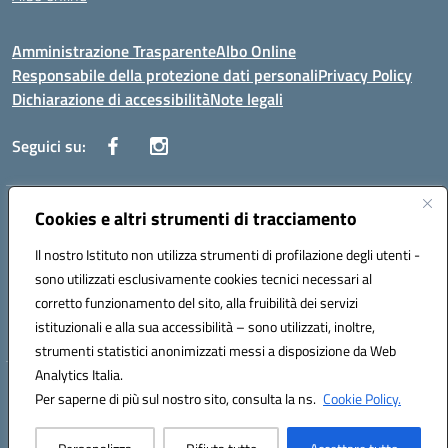
Amministrazione Trasparente
Albo Online
Responsabile della protezione dati personali
Privacy Policy
Dichiarazione di accessibilità
Note legali
Seguici su:
Indirizzo:
Cookies e altri strumenti di tracciamento
Corso Vittorio Emanuele, 27 90133 - Palermo
Centralino:
+39091585089
Email:
pais03600r@istruzione.it
Il nostro Istituto non utilizza strumenti di profilazione degli utenti -
Posta elettronica certificata (PEC):
pais03600r@pec.istruzione.it
sono utilizzati esclusivamente cookies tecnici necessari al
Codice fiscale: 97308550827
corretto funzionamento del sito, alla fruibilità dei servizi
Codice meccanografico:
PAIS03600R
istituzionali e alla sua accessibilità – sono utilizzati, inoltre,
strumenti statistici anonimizzati messi a disposizione da Web
Analytics Italia.
Hosting & Powered by 3D Solution S.r.l.
Per saperne di più sul nostro sito, consulta la ns.
Cookie Policy.
Concept & Design by Designers Italia