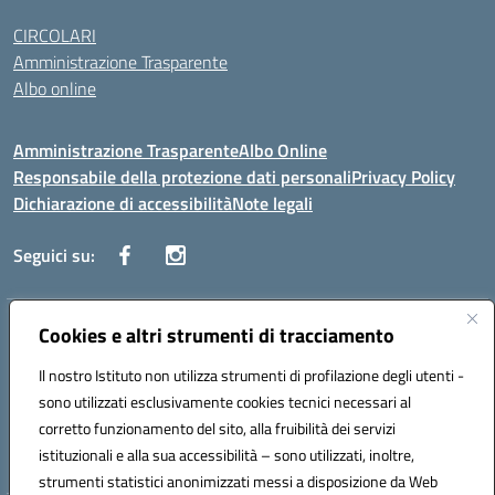
CIRCOLARI
Amministrazione Trasparente
Albo online
Amministrazione Trasparente
Albo Online
Responsabile della protezione dati personali
Privacy Policy
Dichiarazione di accessibilità
Note legali
Seguici su:
Indirizzo:
Cookies e altri strumenti di tracciamento
Corso Vittorio Emanuele, 27 90133 - Palermo
Centralino:
+39091585089
Email:
pais03600r@istruzione.it
Il nostro Istituto non utilizza strumenti di profilazione degli utenti -
Posta elettronica certificata (PEC):
pais03600r@pec.istruzione.it
sono utilizzati esclusivamente cookies tecnici necessari al
Codice fiscale: 97308550827
corretto funzionamento del sito, alla fruibilità dei servizi
Codice meccanografico:
PAIS03600R
istituzionali e alla sua accessibilità – sono utilizzati, inoltre,
strumenti statistici anonimizzati messi a disposizione da Web