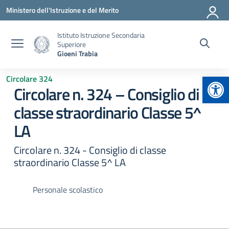
Vai ai contenuti
Vai al menu di navigazione
Vai al footer
Ministero dell'Istruzione e del Merito
Istituto Istruzione Secondaria
Superiore
Gioeni Trabia
Apr
Circolare 324
Circolare n. 324 – Consiglio di
classe straordinario Classe 5^
LA
Circolare n. 324 - Consiglio di classe
straordinario Classe 5^ LA
Personale scolastico