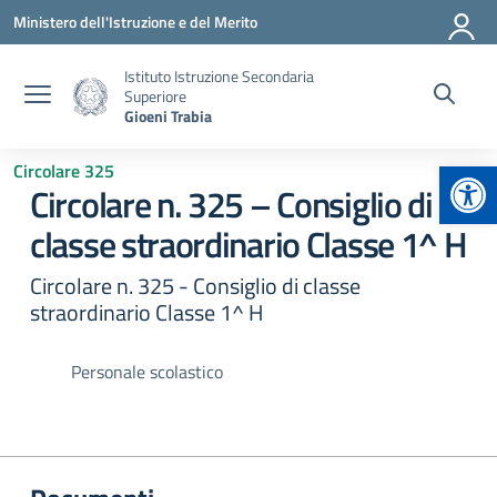
Vai ai contenuti
Vai al menu di navigazione
Vai al footer
Ministero dell'Istruzione e del Merito
Istituto Istruzione Secondaria
Superiore
Gioeni Trabia
Apr
Circolare 325
Circolare n. 325 – Consiglio di
classe straordinario Classe 1^ H
Circolare n. 325 - Consiglio di classe
straordinario Classe 1^ H
Personale scolastico