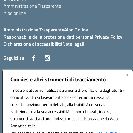
Amministrazione Trasparente
Albo online
Amministrazione Trasparente
Albo Online
Responsabile della protezione dati personali
Privacy Policy
Dichiarazione di accessibilità
Note legali
Seguici su:
Indirizzo:
Cookies e altri strumenti di tracciamento
Corso Vittorio Emanuele, 27 90133 - Palermo
Centralino:
+39091585089
Email:
pais03600r@istruzione.it
Il nostro Istituto non utilizza strumenti di profilazione degli utenti -
Posta elettronica certificata (PEC):
pais03600r@pec.istruzione.it
sono utilizzati esclusivamente cookies tecnici necessari al
Codice fiscale: 97308550827
corretto funzionamento del sito, alla fruibilità dei servizi
Codice meccanografico:
PAIS03600R
istituzionali e alla sua accessibilità – sono utilizzati, inoltre,
strumenti statistici anonimizzati messi a disposizione da Web
Analytics Italia.
Hosting & Powered by 3D Solution S.r.l.
Per saperne di più sul nostro sito, consulta la ns.
Cookie Policy.