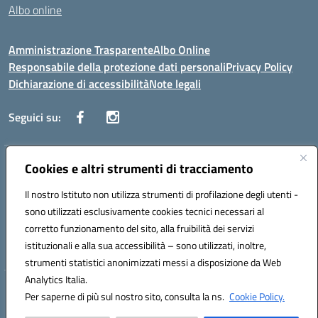
Albo online
Amministrazione Trasparente
Albo Online
Responsabile della protezione dati personali
Privacy Policy
Dichiarazione di accessibilità
Note legali
Seguici su:
Indirizzo:
Cookies e altri strumenti di tracciamento
Corso Vittorio Emanuele, 27 90133 - Palermo
Centralino:
+39091585089
Email:
pais03600r@istruzione.it
Il nostro Istituto non utilizza strumenti di profilazione degli utenti -
Posta elettronica certificata (PEC):
pais03600r@pec.istruzione.it
sono utilizzati esclusivamente cookies tecnici necessari al
Codice fiscale: 97308550827
corretto funzionamento del sito, alla fruibilità dei servizi
Codice meccanografico:
PAIS03600R
istituzionali e alla sua accessibilità – sono utilizzati, inoltre,
strumenti statistici anonimizzati messi a disposizione da Web
Analytics Italia.
Hosting & Powered by 3D Solution S.r.l.
Per saperne di più sul nostro sito, consulta la ns.
Cookie Policy.
Concept & Design by Designers Italia