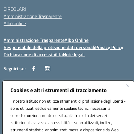
CIRCOLARI
Amministrazione Trasparente
Albo online
Amministrazione Trasparente
Albo Online
Responsabile della protezione dati personali
Privacy Policy
Dichiarazione di accessibilità
Note legali
Seguici su:
Indirizzo:
Cookies e altri strumenti di tracciamento
Corso Vittorio Emanuele, 27 90133 - Palermo
Centralino:
+39091585089
Email:
pais03600r@istruzione.it
Il nostro Istituto non utilizza strumenti di profilazione degli utenti -
Posta elettronica certificata (PEC):
pais03600r@pec.istruzione.it
sono utilizzati esclusivamente cookies tecnici necessari al
Codice fiscale: 97308550827
corretto funzionamento del sito, alla fruibilità dei servizi
Codice meccanografico:
PAIS03600R
istituzionali e alla sua accessibilità – sono utilizzati, inoltre,
strumenti statistici anonimizzati messi a disposizione da Web