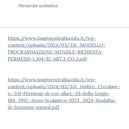
Personale scolastico
https://www.iissgioenitrabia.edu.it/wp-
content/uploads/2024/03/331_MODELLO-
PROGRAMMAZIONE-MENSILE-RICHIESTA-
PERMESSI-L.104-92-ART.3-CO.3.pdf
https://www.iissgioenitrabia.edu.it/wp-
content/uploads/2024/03/331_timbro_Circolare-
n.-331-Permessi-di-cui-allart.-33-della-Legge-
104_1992.-Anno-Scolastico-2023_2024-Modalita-
di-fruizione-signed.pdf