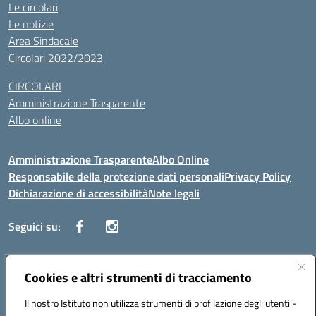
Le circolari
Le notizie
Area Sindacale
Circolari 2022/2023
CIRCOLARI
Amministrazione Trasparente
Albo online
Amministrazione Trasparente
Albo Online
Responsabile della protezione dati personali
Privacy Policy
Dichiarazione di accessibilità
Note legali
Seguici su:
Indirizzo:
Cookies e altri strumenti di tracciamento
Corso Vittorio Emanuele, 27 90133 - Palermo
Centralino:
+39091585089
Email:
pais03600r@istruzione.it
Il nostro Istituto non utilizza strumenti di profilazione degli utenti -
Posta elettronica certificata (PEC):
pais03600r@pec.istruzione.it