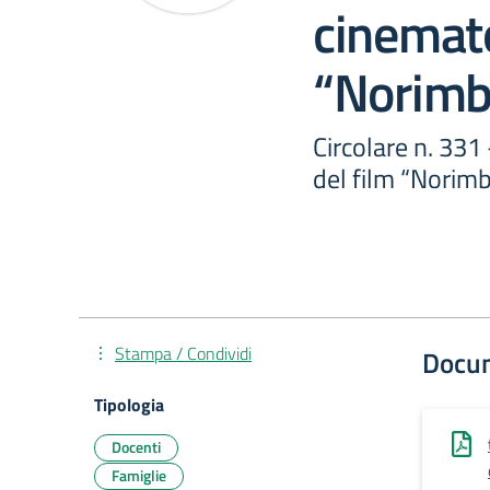
cinemato
“Norimb
Circolare n. 331
del film “Norim
Stampa / Condividi
Docu
Tipologia
Docenti
Famiglie