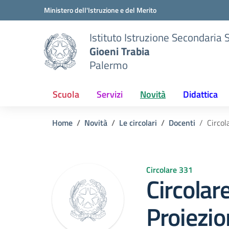
Vai ai contenuti
Vai al menu di navigazione
Vai al footer
Ministero dell'Istruzione e del Merito
Istituto Istruzione Secondaria 
Gioeni Trabia
Palermo
Scuola
Servizi
Novità
Didattica
Home
Novità
Le circolari
Docenti
Circol
Circolare 331
Circolar
Proiezio