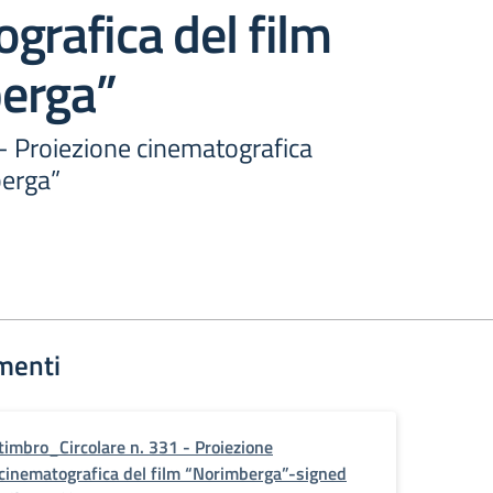
grafica del film
erga”
 - Proiezione cinematografica
berga”
menti
timbro_Circolare n. 331 - Proiezione
cinematografica del film “Norimberga”-signed