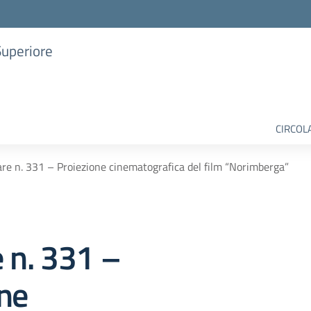
Superiore
CIRCOL
are n. 331 – Proiezione cinematografica del film “Norimberga”
e n. 331 –
ne