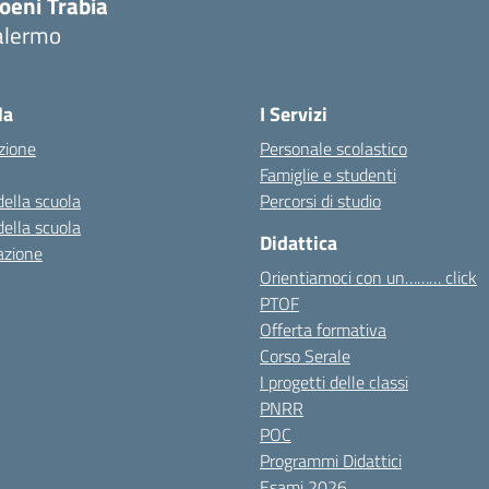
oeni Trabia
alermo
Visita la pagina iniziale della scuola
la
I Servizi
zione
Personale scolastico
Famiglie e studenti
della scuola
Percorsi di studio
della scuola
Didattica
azione
Orientiamoci con un……… click
PTOF
Offerta formativa
Corso Serale
I progetti delle classi
PNRR
POC
Programmi Didattici
Esami 2026