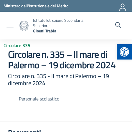
Vai ai contenuti
Vai al menu di navigazione
Vai al footer
Ministero dell'Istruzione e del Merito
Istituto Istruzione Secondaria
Superiore
Gioeni Trabia
Apr
Circolare 335
Circolare n. 335 – Il mare di
Palermo – 19 dicembre 2024
Circolare n. 335 - Il mare di Palermo – 19
dicembre 2024
Personale scolastico