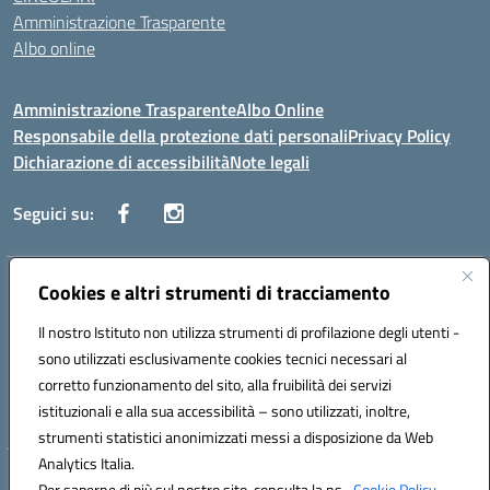
Amministrazione Trasparente
Albo online
Amministrazione Trasparente
Albo Online
Responsabile della protezione dati personali
Privacy Policy
Dichiarazione di accessibilità
Note legali
Seguici su:
Indirizzo:
Cookies e altri strumenti di tracciamento
Corso Vittorio Emanuele, 27 90133 - Palermo
Centralino:
+39091585089
Email:
pais03600r@istruzione.it
Il nostro Istituto non utilizza strumenti di profilazione degli utenti -
Posta elettronica certificata (PEC):
pais03600r@pec.istruzione.it
sono utilizzati esclusivamente cookies tecnici necessari al
Codice fiscale: 97308550827
corretto funzionamento del sito, alla fruibilità dei servizi
Codice meccanografico:
PAIS03600R
istituzionali e alla sua accessibilità – sono utilizzati, inoltre,
strumenti statistici anonimizzati messi a disposizione da Web
Analytics Italia.
Hosting & Powered by 3D Solution S.r.l.
Per saperne di più sul nostro sito, consulta la ns.
Cookie Policy.