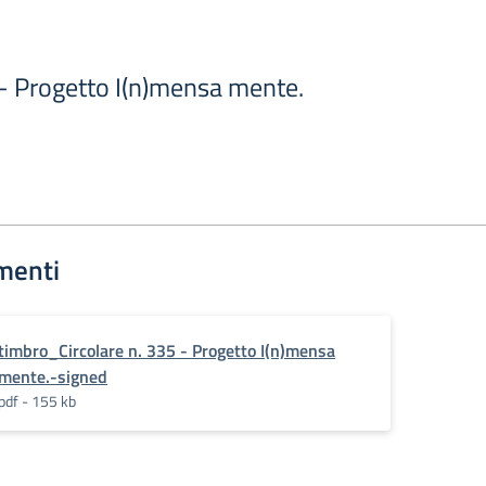
 - Progetto I(n)mensa mente.
menti
timbro_Circolare n. 335 - Progetto I(n)mensa
mente.-signed
pdf - 155 kb