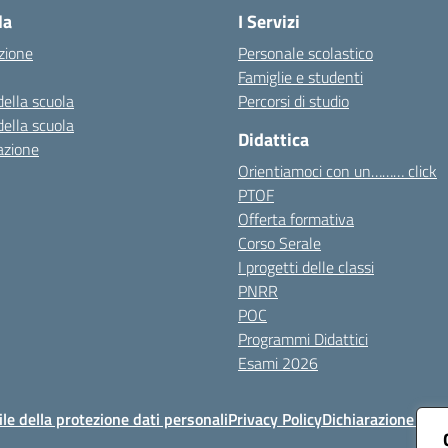
la
I Servizi
zione
Personale scolastico
Famiglie e studenti
della scuola
Percorsi di studio
della scuola
Didattica
azione
Orientiamoci con un……… click
PTOF
Offerta formativa
Corso Serale
I progetti delle classi
PNRR
POC
Programmi Didattici
Esami 2026
e della protezione dati personali
Privacy Policy
Dichiarazione di ac