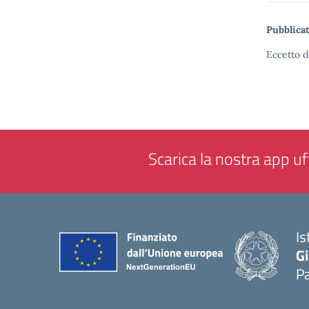
Pubblicat
Eccetto d
Scarica la nostra app uff
Is
Gi
P
— 