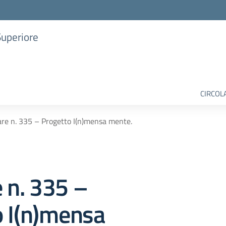
Superiore
CIRCOL
are n. 335 – Progetto I(n)mensa mente.
e n. 335 –
o I(n)mensa