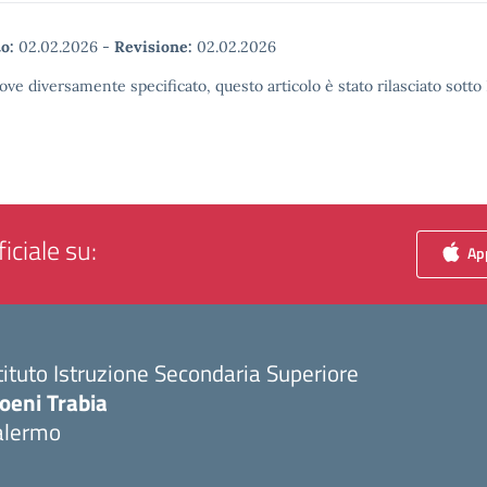
o:
02.02.2026
-
Revisione:
02.02.2026
ove diversamente specificato, questo articolo è stato rilasciato sott
iciale su:
App
tituto Istruzione Secondaria Superiore
oeni Trabia
alermo
Visita la pagina iniziale della scuola