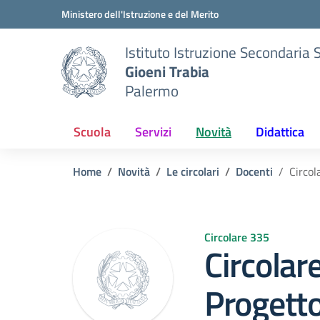
Vai ai contenuti
Vai al menu di navigazione
Vai al footer
Ministero dell'Istruzione e del Merito
Istituto Istruzione Secondaria 
Gioeni Trabia
Palermo
Scuola
Servizi
Novità
Didattica
Home
Novità
Le circolari
Docenti
Circol
Circolare 335
Circolar
Progett