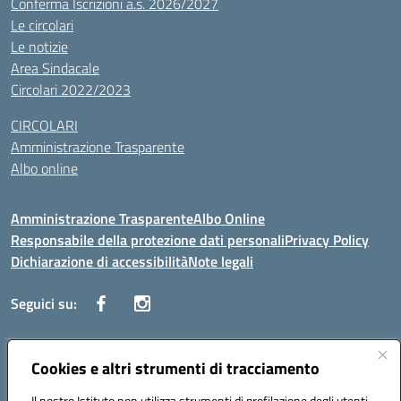
Conferma Iscrizioni a.s. 2026/2027
Le circolari
Le notizie
Area Sindacale
Circolari 2022/2023
CIRCOLARI
Amministrazione Trasparente
Albo online
Amministrazione Trasparente
Albo Online
Responsabile della protezione dati personali
Privacy Policy
Dichiarazione di accessibilità
Note legali
Seguici su:
Indirizzo:
Cookies e altri strumenti di tracciamento
Corso Vittorio Emanuele, 27 90133 - Palermo
Centralino:
+39091585089
Email:
pais03600r@istruzione.it
Il nostro Istituto non utilizza strumenti di profilazione degli utenti -