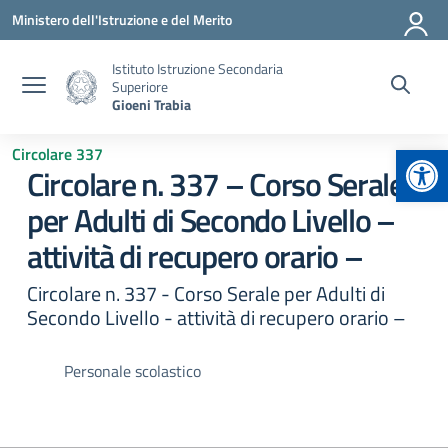
Vai ai contenuti
Vai al menu di navigazione
Vai al footer
Ministero dell'Istruzione e del Merito
Istituto Istruzione Secondaria
Superiore
Gioeni Trabia
Apr
Circolare 337
Circolare n. 337 – Corso Serale
per Adulti di Secondo Livello –
attività di recupero orario –
Circolare n. 337 - Corso Serale per Adulti di
Secondo Livello - attività di recupero orario –
Personale scolastico