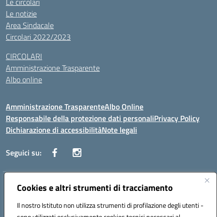
Le circolari
Le notizie
Area Sindacale
Circolari 2022/2023
CIRCOLARI
Amministrazione Trasparente
Albo online
Amministrazione Trasparente
Albo Online
Responsabile della protezione dati personali
Privacy Policy
Dichiarazione di accessibilità
Note legali
Seguici su:
Indirizzo:
Cookies e altri strumenti di tracciamento
Corso Vittorio Emanuele, 27 90133 - Palermo
Centralino:
+39091585089
Email:
pais03600r@istruzione.it
Il nostro Istituto non utilizza strumenti di profilazione degli utenti -
Posta elettronica certificata (PEC):
pais03600r@pec.istruzione.it
sono utilizzati esclusivamente cookies tecnici necessari al