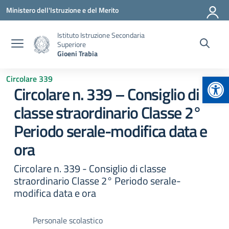
Vai ai contenuti
Vai al menu di navigazione
Vai al footer
Ministero dell'Istruzione e del Merito
Istituto Istruzione Secondaria
Superiore
Gioeni Trabia
Apr
Circolare 339
Circolare n. 339 – Consiglio di
classe straordinario Classe 2°
Periodo serale-modifica data e
ora
Circolare n. 339 - Consiglio di classe
straordinario Classe 2° Periodo serale-
modifica data e ora
Personale scolastico