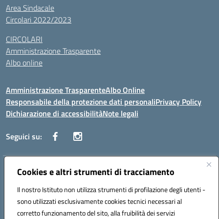
Area Sindacale
Circolari 2022/2023
CIRCOLARI
Amministrazione Trasparente
Albo online
Amministrazione Trasparente
Albo Online
Responsabile della protezione dati personali
Privacy Policy
Dichiarazione di accessibilità
Note legali
Seguici su:
Indirizzo:
Cookies e altri strumenti di tracciamento
Corso Vittorio Emanuele, 27 90133 - Palermo
Centralino:
+39091585089
Email:
pais03600r@istruzione.it
Il nostro Istituto non utilizza strumenti di profilazione degli utenti -
Posta elettronica certificata (PEC):
pais03600r@pec.istruzione.it
sono utilizzati esclusivamente cookies tecnici necessari al
Codice fiscale: 97308550827
corretto funzionamento del sito, alla fruibilità dei servizi