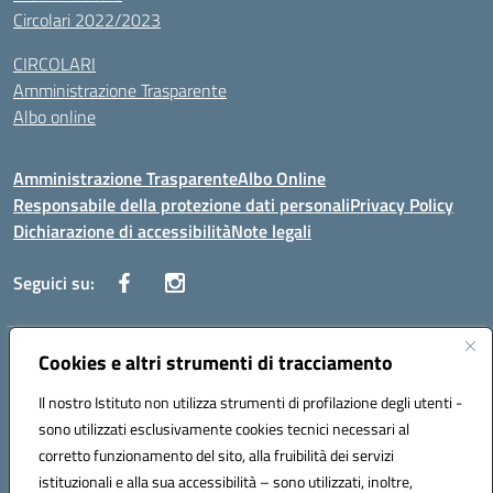
Circolari 2022/2023
CIRCOLARI
Amministrazione Trasparente
Albo online
Amministrazione Trasparente
Albo Online
Responsabile della protezione dati personali
Privacy Policy
Dichiarazione di accessibilità
Note legali
Seguici su:
Indirizzo:
Cookies e altri strumenti di tracciamento
Corso Vittorio Emanuele, 27 90133 - Palermo
Centralino:
+39091585089
Email:
pais03600r@istruzione.it
Il nostro Istituto non utilizza strumenti di profilazione degli utenti -
Posta elettronica certificata (PEC):
pais03600r@pec.istruzione.it
sono utilizzati esclusivamente cookies tecnici necessari al
Codice fiscale: 97308550827
corretto funzionamento del sito, alla fruibilità dei servizi
Codice meccanografico:
PAIS03600R
istituzionali e alla sua accessibilità – sono utilizzati, inoltre,