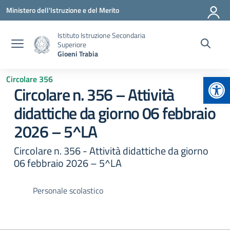
Vai ai contenuti
Vai al menu di navigazione
Vai al footer
Ministero dell'Istruzione e del Merito
Istituto Istruzione Secondaria
Superiore
Gioeni Trabia
Apr
Circolare 356
Circolare n. 356 – Attività
didattiche da giorno 06 febbraio
2026 – 5^LA
Circolare n. 356 - Attività didattiche da giorno
06 febbraio 2026 – 5^LA
Personale scolastico