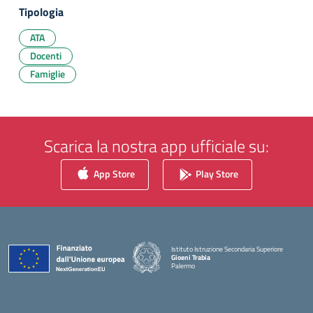
Tipologia
ATA
Docenti
Famiglie
Scarica la nostra app ufficiale su:
App Store
Play Store
Istituto Istruzione Secondaria Superiore
Gioeni Trabia
Palermo
— Visita la pagina iniziale della scuola